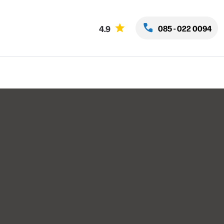
call
star
4.9
085 - 022 0094